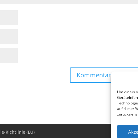
Um dir ein 
Geräteinfor
Technologie
auf dieser 
zurückziehs
Akze
e-Richtlinie (EU)