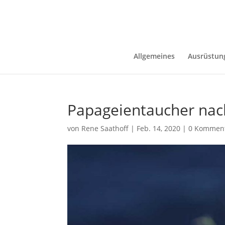
Allgemeines
Ausrüstun
Papageientaucher nac
von
Rene Saathoff
|
Feb. 14, 2020
|
0 Kommen