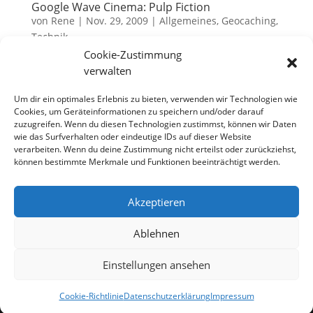
Google Wave Cinema: Pulp Fiction
von
Rene
|
Nov. 29, 2009
|
Allgemeines
,
Geocaching
,
Technik
Cookie-Zustimmung
Eine Welle schwappt derzeit durch die Online Welt –
verwalten
die Google Welle. Im Moment bin ich selber noch ein
Um dir ein optimales Erlebnis zu bieten, verwenden wir Technologien wie
wenig am Schauen und Herumprobieren und ich
Cookies, um Geräteinformationen zu speichern und/oder darauf
muss sagen, dass ich schon Potential in dem
zuzugreifen. Wenn du diesen Technologien zustimmst, können wir Daten
Konzept sehe. Mittlerweile sind auch etliche
wie das Surfverhalten oder eindeutige IDs auf dieser Website
Geocacher mit am Start...
verarbeiten. Wenn du deine Zustimmung nicht erteilst oder zurückziehst,
können bestimmte Merkmale und Funktionen beeinträchtigt werden.
Akzeptieren
Datenschutzerklärung
Impressum
Cookie-Richtlinie (EU)
Ablehnen
Einstellungen ansehen
Designed by
Elegant Themes
| Powered by
WordPress
Cookie-Richtlinie
Datenschutzerklärung
Impressum