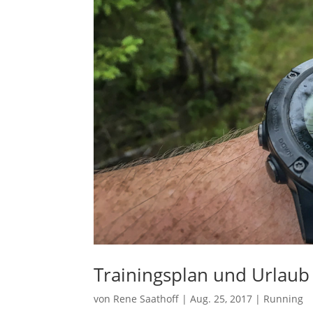
Trainingsplan und Urlaub 
von
Rene Saathoff
|
Aug. 25, 2017
|
Running