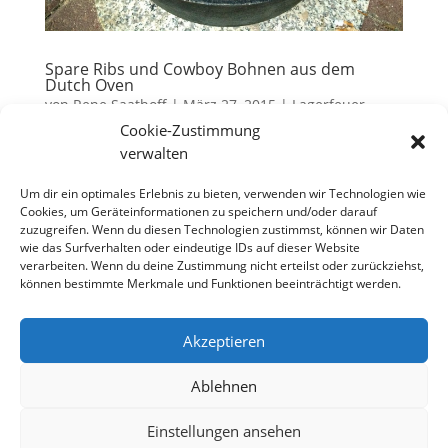
Spare Ribs und Cowboy Bohnen aus dem
Dutch Oven
von
Rene Saathoff
|
März 27, 2015
|
Lagerfeuer
Cookie-Zustimmung
Vor ein paar Wochen reifte die Idee, zusammen mit
verwalten
Familie Usimo unsere Dutch Oven mal wieder zu
bemühen, um ein kleines Cast Iron Inferno zu
Um dir ein optimales Erlebnis zu bieten, verwenden wir Technologien wie
Cookies, um Geräteinformationen zu speichern und/oder darauf
veranstalten. Zusammen standen uns drei Dutch
zuzugreifen. Wenn du diesen Technologien zustimmst, können wir Daten
Oven zur Verfügung, die schliesslich bis zu sieben
wie das Surfverhalten oder eindeutige IDs auf dieser Website
hungrige Mäuler satt machen...
verarbeiten. Wenn du deine Zustimmung nicht erteilst oder zurückziehst,
können bestimmte Merkmale und Funktionen beeinträchtigt werden.
Akzeptieren
Datenschutzerklärung
Impressum
Cookie-Richtlinie (EU)
Ablehnen
Einstellungen ansehen