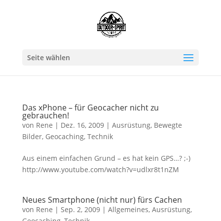
Seite wählen
Das xPhone – für Geocacher nicht zu
gebrauchen!
von
Rene
|
Dez. 16, 2009
|
Ausrüstung
,
Bewegte
Bilder
,
Geocaching
,
Technik
Aus einem einfachen Grund – es hat kein GPS…? ;-)
http://www.youtube.com/watch?v=udlxr8t1nZM
Neues Smartphone (nicht nur) fürs Cachen
von
Rene
|
Sep. 2, 2009
|
Allgemeines
,
Ausrüstung
,
Geocaching
,
Technik