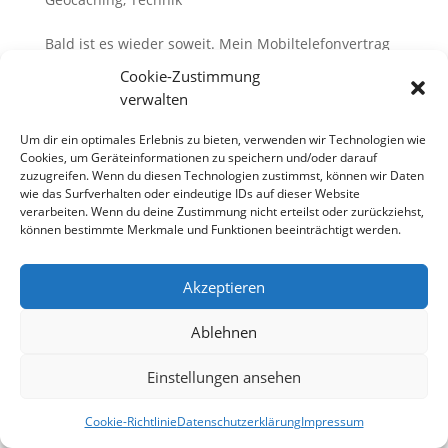
Bald ist es wieder soweit. Mein Mobiltelefonvertrag
läuft Anfang des Jahres aus und da liegt es in der
Cookie-Zustimmung
Natur der Sache, dass man sich nicht nur nach
verwalten
neuen Tarifen, sondern auch nach neuen Telefonen
umschaut. Als Benutzer von Nokia Telefonen seit
Um dir ein optimales Erlebnis zu bieten, verwenden wir Technologien wie
Cookies, um Geräteinformationen zu speichern und/oder darauf
ungefähr 1995 (mein...
zuzugreifen. Wenn du diesen Technologien zustimmst, können wir Daten
wie das Surfverhalten oder eindeutige IDs auf dieser Website
verarbeiten. Wenn du deine Zustimmung nicht erteilst oder zurückziehst,
können bestimmte Merkmale und Funktionen beeinträchtigt werden.
Datenschutzerklärung
Impressum
Cookie-Richtlinie (EU)
Akzeptieren
Ablehnen
Designed by
Elegant Themes
| Powered by
WordPress
Einstellungen ansehen
Cookie-Richtlinie
Datenschutzerklärung
Impressum