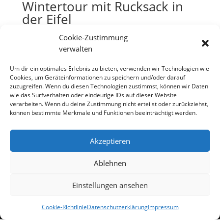
Wintertour mit Rucksack in
der Eifel
von
Rene
|
Jan. 13, 2010
|
Allgemeines
,
Ausrüstung
,
Cookie-Zustimmung
Geocaching
verwalten
Eigentlich fing alles mit einem neuen Rucksack an.
Um dir ein optimales Erlebnis zu bieten, verwenden wir Technologien wie
Dieser sollte mal ordentlich getestet und artgerecht
Cookies, um Geräteinformationen zu speichern und/oder darauf
zuzugreifen. Wenn du diesen Technologien zustimmst, können wir Daten
ausgeführt werden. Und so reifte die Idee einer
wie das Surfverhalten oder eindeutige IDs auf dieser Website
Winterwanderung mit Übernachtung im Biwak in
verarbeiten. Wenn du deine Zustimmung nicht erteilst oder zurückziehst,
mir. Eine kurze Mail an die üblichen Verdächtigen
können bestimmte Merkmale und Funktionen beeinträchtigt werden.
formte recht schnell...
Akzeptieren
Datenschutzerklärung
Impressum
Cookie-Richtlinie (EU)
Ablehnen
Einstellungen ansehen
Designed by
Elegant Themes
| Powered by
WordPress
Cookie-Richtlinie
Datenschutzerklärung
Impressum