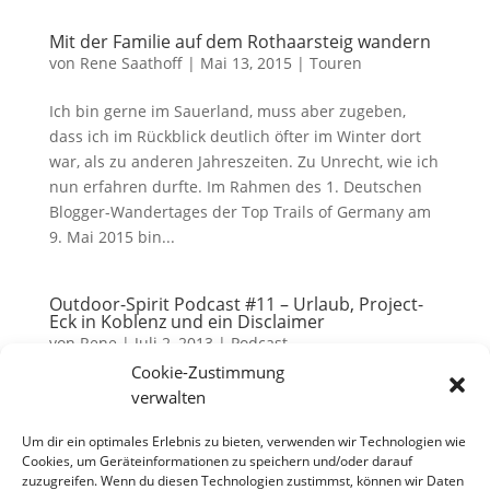
Mit der Familie auf dem Rothaarsteig wandern
von
Rene Saathoff
|
Mai 13, 2015
|
Touren
Ich bin gerne im Sauerland, muss aber zugeben,
dass ich im Rückblick deutlich öfter im Winter dort
war, als zu anderen Jahreszeiten. Zu Unrecht, wie ich
nun erfahren durfte. Im Rahmen des 1. Deutschen
Blogger-Wandertages der Top Trails of Germany am
9. Mai 2015 bin...
Outdoor-Spirit Podcast #11 – Urlaub, Project-
Eck in Koblenz und ein Disclaimer
von
Rene
|
Juli 2, 2013
|
Podcast
Cookie-Zustimmung
Download: MP3 Audio49 MB Und hier ist die 11.
verwalten
Ausgabe des Outdoor-Spirit Podcasts. Unserer
Meinung nach, haben wir es wieder geschafft,
Um dir ein optimales Erlebnis zu bieten, verwenden wir Technologien wie
Cookies, um Geräteinformationen zu speichern und/oder darauf
Themen aus dem gesamten Gemüsegarten
zuzugreifen. Wenn du diesen Technologien zustimmst, können wir Daten