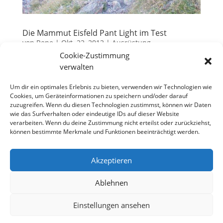
Die Mammut Eisfeld Pant Light im Test
von
Rene
|
Okt. 22, 2012
|
Ausrüstung
Cookie-Zustimmung
Mit freundlicher Unterstützung durch die
verwalten
Bergfreunde hatte ich in den letzten Wochen die
Gelegenheit, die Eisfeld Pant Light Softshellhose von
Um dir ein optimales Erlebnis zu bieten, verwenden wir Technologien wie
Cookies, um Geräteinformationen zu speichern und/oder darauf
Mammut zu testen. Die Hose kam genau zum
zuzugreifen. Wenn du diesen Technologien zustimmst, können wir Daten
richtigen Zeitpunkt. Der Sommer war vorüber für
wie das Surfverhalten oder eindeutige IDs auf dieser Website
dieses Jahr und der beginnende...
verarbeiten. Wenn du deine Zustimmung nicht erteilst oder zurückziehst,
können bestimmte Merkmale und Funktionen beeinträchtigt werden.
Akzeptieren
Datenschutzerklärung
Impressum
Cookie-Richtlinie (EU)
Ablehnen
Einstellungen ansehen
Designed by
Elegant Themes
| Powered by