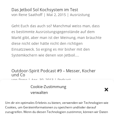
Das Jetboil Sol Kochsystem im Test
von
Rene Saathoff
|
Mai 2, 2015
|
Ausrüstung
Geht Euch das auch so? Manchmal weiss man, dass
es bestimmte Ausrüstungsgegenstände auf dem
Markt gibt, aber man ist der Meinung, man bräuchte
diese nicht oder hätte nicht den richtigen
Einsatzzweck. So erging es mir bisher mit den
Systemkochern wie denen von Jetboil....
Outdoor-Spirit Podcast #9 – Messer, Kocher
und Co
von
Rene
|
Apr. 30, 2013
|
Podcast
Cookie-Zustimmung
Download: MP3 Audio36 MB In der 9. Folge des
verwalten
Outdoor-Spirit Podcasts schwatzen wir mal wieder
über Ausrüstung – über was auch sonst. Diesmal
Um dir ein optimales Erlebnis zu bieten, verwenden wir Technologien wie
Cookies, um Geräteinformationen zu speichern und/oder darauf
geht es im Grunde um Messer, Äxte, Kocher,
zuzugreifen. Wenn du diesen Technologien zustimmst, können wir Daten