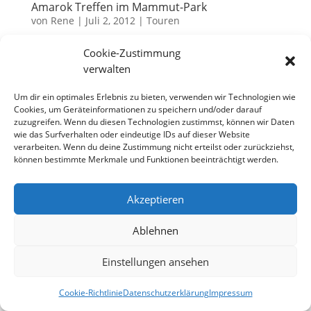
Amarok Treffen im Mammut-Park
von
Rene
|
Juli 2, 2012
|
Touren
Am Wochenende vom 23. – 24. Juni 2012 fand das
Cookie-Zustimmung
erste große Forumstreffen des AmarokForum.de
verwalten
statt. Die Kulisse für das Treffen sollte der
Um dir ein optimales Erlebnis zu bieten, verwenden wir Technologien wie
Mammutpark in Stadtoldendorf bieten. Zumindest
Cookies, um Geräteinformationen zu speichern und/oder darauf
für unseren Amarok würde es die erste „richtige“
zuzugreifen. Wenn du diesen Technologien zustimmst, können wir Daten
Ausfahrt ins...
wie das Surfverhalten oder eindeutige IDs auf dieser Website
verarbeiten. Wenn du deine Zustimmung nicht erteilst oder zurückziehst,
können bestimmte Merkmale und Funktionen beeinträchtigt werden.
Datenschutzerklärung
Impressum
Akzeptieren
Cookie-Richtlinie (EU)
Ablehnen
Einstellungen ansehen
Designed by
Elegant Themes
| Powered by
WordPress
Cookie-Richtlinie
Datenschutzerklärung
Impressum