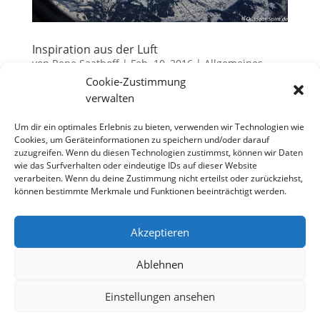
Inspiration aus der Luft
von
Rene Saathoff
|
Feb. 10, 2016
|
Allgemeines
Cookie-Zustimmung
Zu meinem beruflichen Alltag gehört, dass ich das
verwalten
eine oder andere Mal in einem Flugzeug sitze und
quer durch Europa fliege. Besonders freue ich mich
Um dir ein optimales Erlebnis zu bieten, verwenden wir Technologien wie
Cookies, um Geräteinformationen zu speichern und/oder darauf
dabei auf die Flüge über die Alpen und hoffe immer
zuzugreifen. Wenn du diesen Technologien zustimmst, können wir Daten
auf gutes Wetter. Und das nicht nur in der
wie das Surfverhalten oder eindeutige IDs auf dieser Website
Reiseflughöhe, sondern...
verarbeiten. Wenn du deine Zustimmung nicht erteilst oder zurückziehst,
können bestimmte Merkmale und Funktionen beeinträchtigt werden.
Akzeptieren
Datenschutzerklärung
Impressum
Cookie-Richtlinie (EU)
Ablehnen
Einstellungen ansehen
Designed by
Elegant Themes
| Powered by