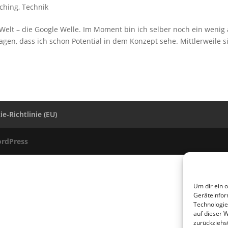
ching
,
Technik
 Welt – die Google Welle. Im Moment bin ich selber noch ein wenig
n, dass ich schon Potential in dem Konzept sehe. Mittlerweile s
e-Richtlinie (EU)
rdPress
Um dir ein 
Geräteinfor
Technologie
auf dieser 
zurückziehs