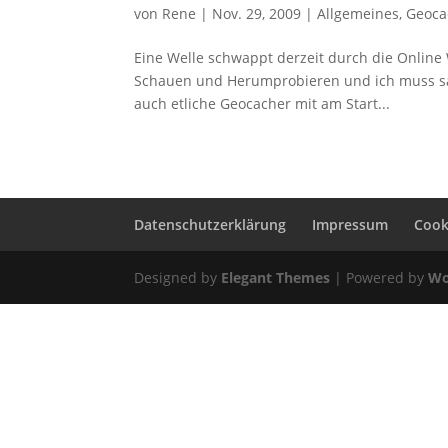
von
Rene
|
Nov. 29, 2009
|
Allgemeines
,
Geoca
Eine Welle schwappt derzeit durch die Online
Schauen und Herumprobieren und ich muss sage
auch etliche Geocacher mit am Start...
Datenschutzerklärung
Impressum
Cooki
Designed by
Elegant Themes
| Powered by
Wo