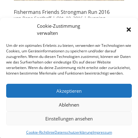
Fishermans Friends Strongman Run 2016
von
Rene Saathoff
|
Okt. 19, 2016
|
Running
Cookie-Zustimmung
Ich bin ein bekennender Freund des kleinen, aber
verwalten
feinen Spaßlaufs „Toughrun – Ab in de Batsch“ im
Um dir ein optimales Erlebnis zu bieten, verwenden wir Technologien wie
Saarland, den ich fast seit Beginn an begleite. Und
Cookies, um Geräteinformationen zu speichern und/oder darauf
natürlich schaut man dann auch mal nach anderen
zuzugreifen. Wenn du diesen Technologien zustimmst, können wir Daten
Hindernisläufen und ebenso natürlich kommt man
wie das Surfverhalten oder eindeutige IDs auf dieser Website
da am...
verarbeiten. Wenn du deine Zustimmung nicht erteilst oder zurückziehst,
können bestimmte Merkmale und Funktionen beeinträchtigt werden.
Akzeptieren
Datenschutzerklärung
Impressum
Cookie-Richtlinie (EU)
Ablehnen
Einstellungen ansehen
Designed by
Elegant Themes
| Powered by
WordPress
Cookie-Richtlinie
Datenschutzerklärung
Impressum