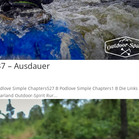
37 – Ausdauer
ove Simple Chapters527 B Podlove Simple Chapters1 B Die Links
rland Outdoor-Spirit Rur...