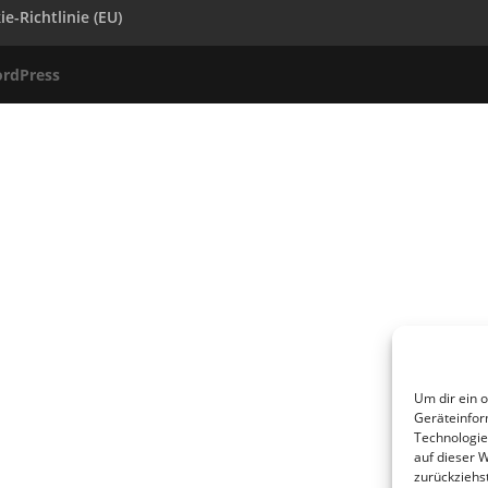
e-Richtlinie (EU)
rdPress
Um dir ein 
Geräteinfor
Technologie
auf dieser 
zurückziehs