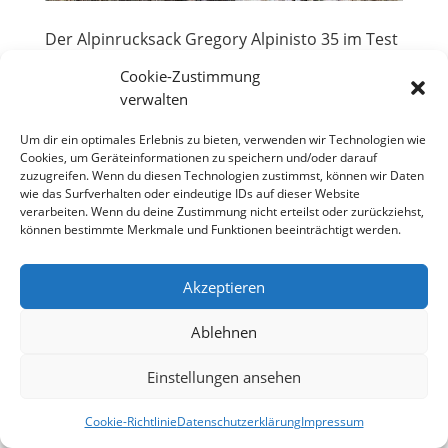
Der Alpinrucksack Gregory Alpinisto 35 im Test
von
Rene Saathoff
|
Okt. 10, 2014
|
Ausrüstung
Cookie-Zustimmung
verwalten
Die Marke Gregory wird bei mir immer ein Synonym
für Rucksäcke der Kategorie „Schwerlast“ sein, seit
Um dir ein optimales Erlebnis zu bieten, verwenden wir Technologien wie
einer meiner ersten „ernsthaften“ Modelle von dem
Cookies, um Geräteinformationen zu speichern und/oder darauf
amerikanischen Unternehmen stammte. In den
zuzugreifen. Wenn du diesen Technologien zustimmst, können wir Daten
Neunzigern war Gregory der erste Hersteller, der...
wie das Surfverhalten oder eindeutige IDs auf dieser Website
verarbeiten. Wenn du deine Zustimmung nicht erteilst oder zurückziehst,
können bestimmte Merkmale und Funktionen beeinträchtigt werden.
Datenschutzerklärung
Impressum
Akzeptieren
Cookie-Richtlinie (EU)
Ablehnen
Einstellungen ansehen
Designed by
Elegant Themes
| Powered by
WordPress
Cookie-Richtlinie
Datenschutzerklärung
Impressum